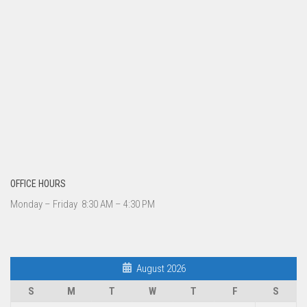
OFFICE HOURS
Monday – Friday 8:30 AM – 4:30 PM
August 2026
S
M
T
W
T
F
S