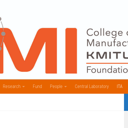
Research
Fund
People
Central Laboratory
ITA