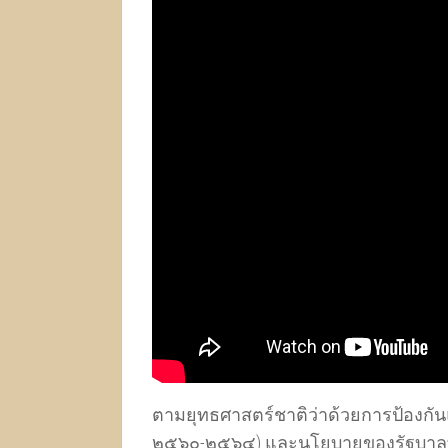
ตามยุทธศาสตร์ชาติว่าด้วยการป้องกัน
๒๕๖๐-๒๕๖๔) และนโยบายของรัฐบาลที่ว