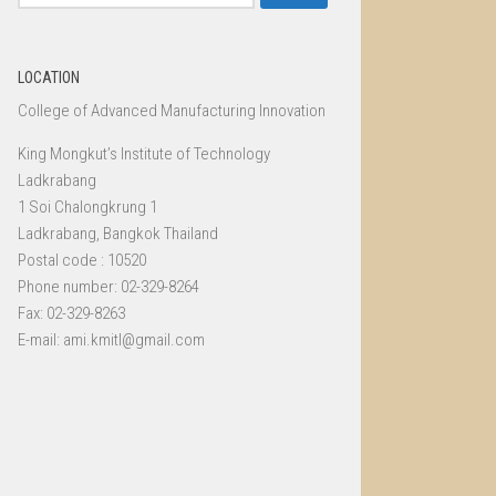
for:
LOCATION
College of Advanced Manufacturing Innovation
King Mongkut’s Institute of Technology
Ladkrabang
1 Soi Chalongkrung 1
Ladkrabang, Bangkok Thailand
Postal code : 10520
Phone number: 02-329-8264
Fax: 02-329-8263
E-mail: ami.kmitl@gmail.com